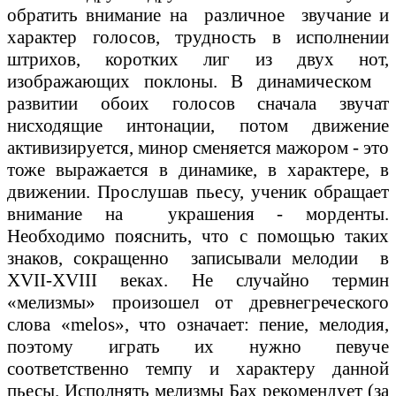
обратить внимание на различное звучание и
характер голосов, трудность в исполнении
штрихов, коротких лиг из двух нот,
изображающих поклоны. В динамическом
развитии обоих голосов сначала звучат
нисходящие интонации, потом движение
активизируется, минор сменяется мажором - это
тоже выражается в динамике, в характере, в
движении. Прослушав пьесу, ученик обращает
внимание на украшения - морденты.
Необходимо пояснить, что с помощью таких
знаков, сокращенно записывали мелодии в
XVII-XVIII веках. Не случайно термин
«мелизмы» произошел от древнегреческого
слова «melos», что означает: пение, мелодия,
поэтому играть их нужно певуче
соответственно темпу и характеру данной
пьесы. Исполнять мелизмы Бах рекомендует (за