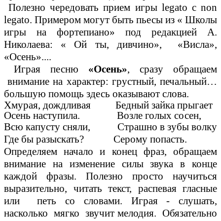
Полезно чередовать прием игры legato c non
legato. Примером могут быть пьесы из « Школы
игры на фортепиано» под редакцией А.
Николаева: « Ой ты, дивчино», «Висла»,
«Осень»....
Играя песню
«Осень»
,
сразу
обращаем
внимание на характер: грустный, печальный…
большую помощь здесь оказывают слова.
Хмурая, дождливая Бедный зайка прыгает
Осень наступила. Возле голых сосен,
Всю капусту сняли, Страшно в зубы волку
Где бы разыскать? Серому попасть.
Определяем начало и конец фраз, обращаем
внимание на изменение силы звука в конце
каждой фразы. Полезно просто научиться
выразительно, читать текст, распевая гласные
или петь со словами. Играя - слушать,
насколько мягко звучит мелодия. Обязательно