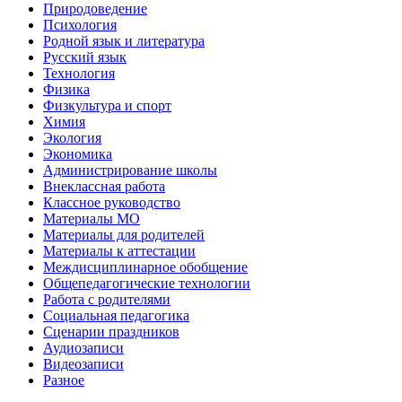
Природоведение
Психология
Родной язык и литература
Русский язык
Технология
Физика
Физкультура и спорт
Химия
Экология
Экономика
Администрирование школы
Внеклассная работа
Классное руководство
Материалы МО
Материалы для родителей
Материалы к аттестации
Междисциплинарное обобщение
Общепедагогические технологии
Работа с родителями
Социальная педагогика
Сценарии праздников
Аудиозаписи
Видеозаписи
Разное