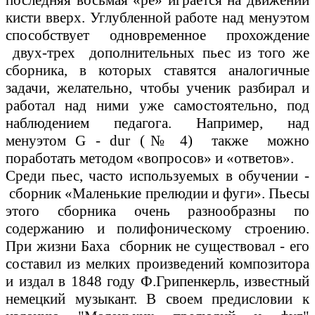
последняя восьмая «ре» играется на движении
кисти вверх. Углубленной работе над менуэтом
способствует одновременное прохождение
двух-трех дополнительных пьес из того же
сборника, в которых ставятся аналогичные
задачи, желательно, чтобы ученик разбирал и
работал над ними уже самостоятельно, под
наблюдением педагога. Например, над
менуэтом G - dur (№ 4) также можно
поработать методом «вопросов» и «ответов».
Среди пьес, часто используемых в обучении -
сборник «Маленькие прелюдии и фуги». Пьесы
этого сборника очень разнообразны по
содержанию и полифоническому строению.
При жизни Баха сборник не существовал - его
составил из мелких произведений композитора
и издал в 1848 году Ф.Грипенкерль, известный
немецкий музыкант. В своем предисловии к