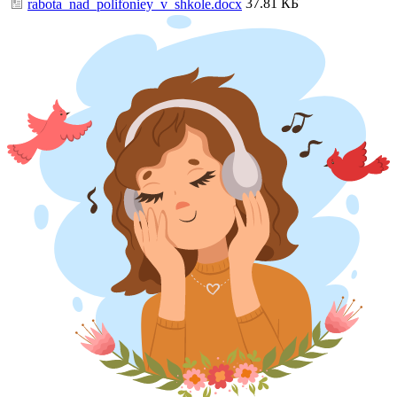
37.81 КБ
rabota_nad_polifoniey_v_shkole.docx