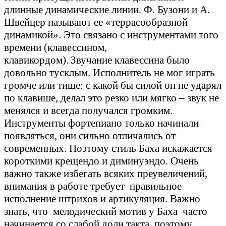
длинные динамические линии. Ф. Бузони и А.
Швейцер называют ее «террасообразной
динамикой». Это связано с инструментами того
времени (клавессином,
клавикордом).
Звучание
клавессина было
довольно тусклым. Исполнитель не мог играть
громче или тише: с какой бы силой он не ударял
по клавише, делал это резко или мягко – звук не
менялся и всегда получался громким.
Инструменты фортепиано только начинали
появляться, они сильно отличались от
современных. Поэтому стиль Баха искажается
короткими крещендо и диминуэндо. Очень
важно также избегать всяких преувеличений,
внимания в работе требует правильное
исполнение штрихов и артикуляция. Важно
знать, что мелодический мотив у Баха часто
начинается со слабой доли такта, поэтому