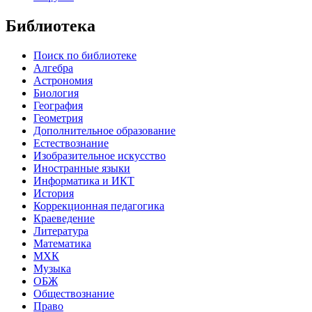
Библиотека
Поиск по библиотеке
Алгебра
Астрономия
Биология
География
Геометрия
Дополнительное образование
Естествознание
Изобразительное искусство
Иностранные языки
Информатика и ИКТ
История
Коррекционная педагогика
Краеведение
Литература
Математика
МХК
Музыка
ОБЖ
Обществознание
Право