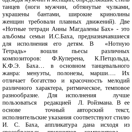
танцев (ноги мужчин, обтянутые чулками,
украшены бантами, широкие кринолины
женщин требовали плавных движений). Две
«Нотные тетради Анны Магдалены Бах» - это
альбомы семьи И.С.Баха, предназначавшиеся
для исполнения его детям. В «Нотную
Тетрадь» вошли пьесы различных
композиторов: Ф.Куперена, К.Петцольда,
К.Ф.Э. Баха… в основном танцевального
жанра: менуэты, полонезы, марши…. Их
отличает богатство и красочность мелодий
различного характера, ритмическое, темповое
разнообразие. Для исполнения лучше
пользоваться редакцией Л. Ройзмана. В ее
основе точный авторский текст,
исполнительские указания соответствуют стилю
И. С. Баха, аппликатура дана исходя из