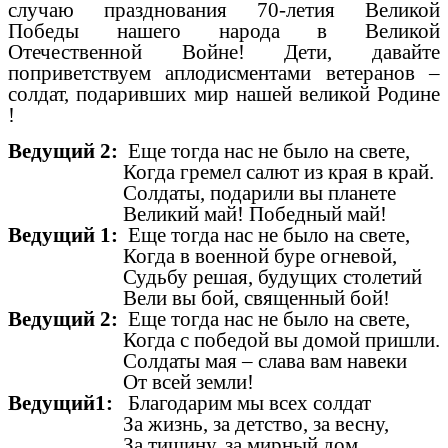
случаю празднования 70-летия Великой
Победы нашего народа в Великой
Отечественной Войне! Дети, давайте
поприветствуем аплодисментами ветеранов –
солдат, подаривших мир нашей великой Родине
!
Ведущий 2:
Еще тогда нас не было на свете,
Когда гремел салют из края в край.
Солдаты, подарили вы планете
Великий май! Победный май!
Ведущий 1:
Еще тогда нас не было на свете,
Когда в военной буре огневой,
Судьбу решая, будущих столетий
Вели вы бой, священный бой!
Ведущий 2:
Еще тогда нас не было на свете,
Когда с победой вы домой пришли.
Солдаты мая – слава вам навеки
От всей земли!
Ведущий1:
Благодарим мы всех солдат
За жизнь, за детство, за весну,
За тишину, за мирный дом,