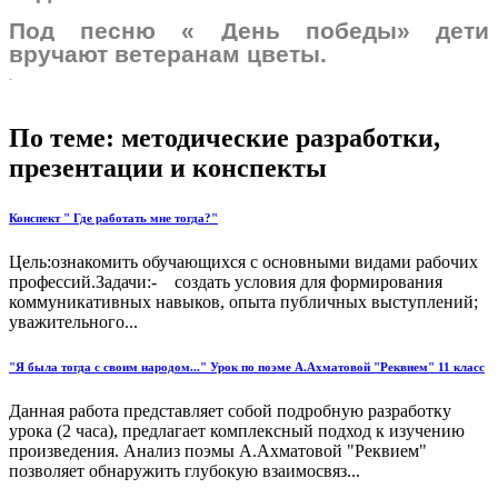
Под песню « День победы» дети
вручают ветеранам цветы.
.
По теме: методические разработки,
презентации и конспекты
Конспект " Где работать мне тогда?"
Цель:ознакомить обучающихся с основными видами ра­бочих
профессий.Задачи:- создать условия для формирования
коммуникативных на­выков, опыта публичных выступлений;
уважительного...
"Я была тогда с своим народом..." Урок по поэме А.Ахматовой "Реквием" 11 класс
Данная работа представляет собой подробную разработку
урока (2 часа), предлагает комплексный подход к изучению
произведения. Aнализ поэмы А.Ахматовой "Реквием"
позволяет обнаружить глубокую взаимосвяз...