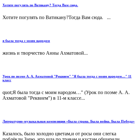
Хотите погулять по Ватикану? Тогда Вам сюда.
Хотите погулять по Ватикану?Тогда Вам сюда. ...
я была тогда с моим народом
жизнь и творчество Анны Ахматовой...
Урок по поэме А. А. Ахматовой "Реквием" "Я была тогда с моим народом…" 11
класс
quot;Я была тогда с моим народом…" (Урок по поэме А. А.
Ахматовой "Реквием") в 11-м классе...
Литературно-музыкальная композиция «Была страна. Была война. Была Победа»
Казалось, было холодно цветам,и от росы они слегка
поблёкли.Зарю, что шла по травам и кустам,обшарили