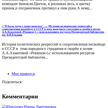
немецкие бинокли.Цветок, в росинках весь, к цветку
приник,и пограничник протянул к ним руки.А немц...
«"Я была тогда с моим народом"…» (История политических репрессий и
сопротивления несвободе в СССР и тема народного страдания и скорби в поэме
А.А.Ахматовой «Реквием»). с использованием ресурсов Президентской библиотеки
им. Б.Н.Ельцина
История политических репрессий и сопротивления несвободе
в СССР и тема народного страдания и скорби в поэме
А.А.Ахматовой «Реквием»).с использованием ресурсов
Президентской библиотек...
Мне нравится
Поделиться:
Комментарии