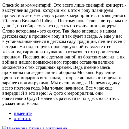
Спасибо за комментарий. Это всего лишь сценарий концерта -
выступления детей, который мы в этом году планируем
провести в детском саду в рамках мероприятия, посвященного
70-летию Великой Победы. Поэтому пока "слова ветеранам не
дали ", но собираемся это сделать по окончании концерта.
Слово ветеранам - это святое. Так было впервые в нашем
детском саду в прошлом году и так будет всегда. А еще у нас,
в устанавливающейся в детском саду традиции, пение песен с
ветеранами под старую, прошедшую войну вместе с ее
хозяином, гармонь и слушание рассказов о их героическом
прошлом. Посещение с детьми одной из братских могил, а их
война в нашем подмосковном городке оставила великое
множество с тех страшных времен. Ведь именно здесь
проходила последняя линия обороны Москвы. Вручение
цветов и подарков ветеранам, которые дошкольники делают
заранее своими руками. Мы очень молоды. Нашему садику
всего полтора года. Мы только начинаем. Все у нас еще
впереди! Я в это верю! А фото с мероприятия, они
обязательно будут! Надеюсь разместить их здесь на сайте. С
уважением. Елена.
изменить
ответить