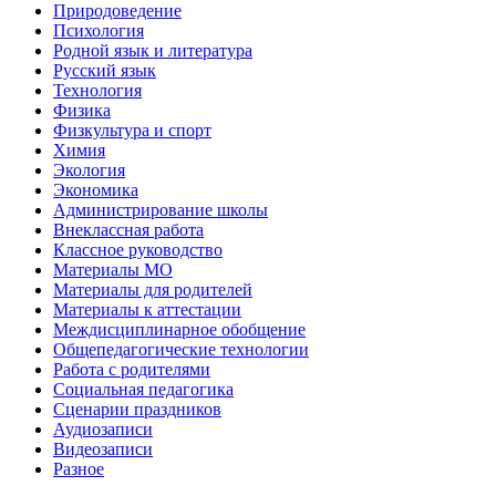
Природоведение
Психология
Родной язык и литература
Русский язык
Технология
Физика
Физкультура и спорт
Химия
Экология
Экономика
Администрирование школы
Внеклассная работа
Классное руководство
Материалы МО
Материалы для родителей
Материалы к аттестации
Междисциплинарное обобщение
Общепедагогические технологии
Работа с родителями
Социальная педагогика
Сценарии праздников
Аудиозаписи
Видеозаписи
Разное