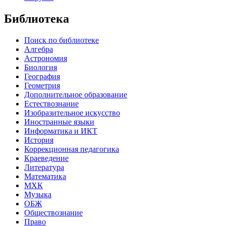
Библиотека
Поиск по библиотеке
Алгебра
Астрономия
Биология
География
Геометрия
Дополнительное образование
Естествознание
Изобразительное искусство
Иностранные языки
Информатика и ИКТ
История
Коррекционная педагогика
Краеведение
Литература
Математика
МХК
Музыка
ОБЖ
Обществознание
Право