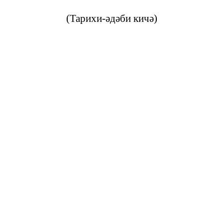
(Тарихи-әдәби кичә)