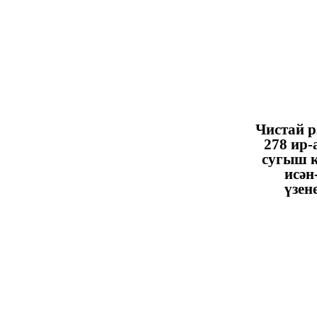
Чистай 
278 ир-
сугыш к
исән
үзен