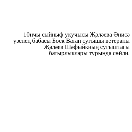
10нчы сыйныф укучысы Җәләева Әнисә
үзенең бабасы Бөек Ватан сугышы ветераны
Җәләев Шәфыйкның сугыштагы
батырлыклары турында сөйли.