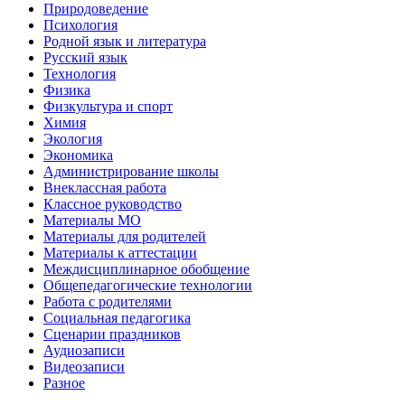
Природоведение
Психология
Родной язык и литература
Русский язык
Технология
Физика
Физкультура и спорт
Химия
Экология
Экономика
Администрирование школы
Внеклассная работа
Классное руководство
Материалы МО
Материалы для родителей
Материалы к аттестации
Междисциплинарное обобщение
Общепедагогические технологии
Работа с родителями
Социальная педагогика
Сценарии праздников
Аудиозаписи
Видеозаписи
Разное