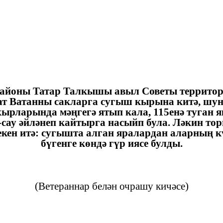
районы Татар Талкышы авыл Советы территор
ат Ватанны сакларга сугыш кырына китә, шу
ырларында мәңгегә ятып кала, 115енә туган 
-сау әйләнеп кайтырга насыйп була. Ләкин т
екен итә: сугышта алган яралардан аларның к
бүгенге көндә гүр иясе булды.
(Ветераннар белән очрашу кичәсе)