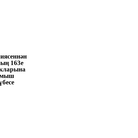
иясеннән
ның 163е
якларына
ормыш
үбесе