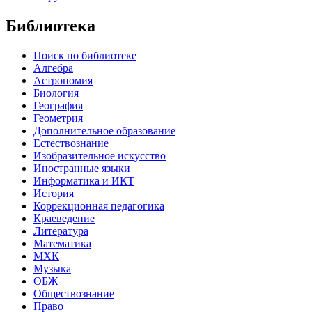
Библиотека
Поиск по библиотеке
Алгебра
Астрономия
Биология
География
Геометрия
Дополнительное образование
Естествознание
Изобразительное искусство
Иностранные языки
Информатика и ИКТ
История
Коррекционная педагогика
Краеведение
Литература
Математика
МХК
Музыка
ОБЖ
Обществознание
Право