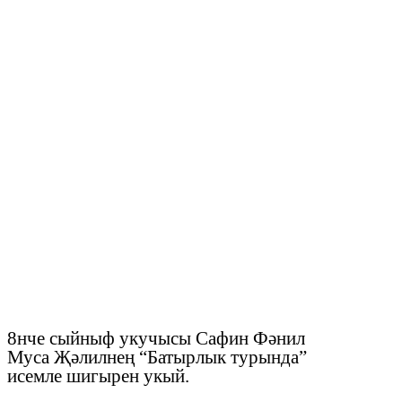
8нче сыйныф укучысы Сафин Фәнил
Муса Җәлилнең “Батырлык турында”
исемле шигырен укый.