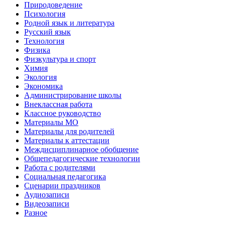
Природоведение
Психология
Родной язык и литература
Русский язык
Технология
Физика
Физкультура и спорт
Химия
Экология
Экономика
Администрирование школы
Внеклассная работа
Классное руководство
Материалы МО
Материалы для родителей
Материалы к аттестации
Междисциплинарное обобщение
Общепедагогические технологии
Работа с родителями
Социальная педагогика
Сценарии праздников
Аудиозаписи
Видеозаписи
Разное