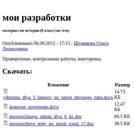
мои разработки
материал по истории (6 класс) на тему
Опубликовано 06.09.2012 - 17:15 -
Шумакова Ольга
Леонидовна
Проверочные, контрольные работы, викторины.
Скачать:
Вложение
Размер
14.73
КБ
viktorina_dlya_5_klassov_po_istorii_drevnego_mira.docx
12.47
itogovoe_povtorenie.docx
КБ
66.5 КБ
proverochnaya_rabota_dlya_6_kl..doc
38.5 КБ
proverochnye_testy_po_istorii_rossii_17.doc