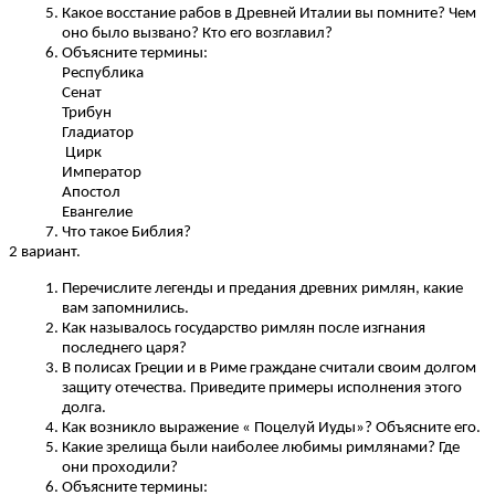
Какое восстание рабов в Древней Италии вы помните? Чем
оно было вызвано? Кто его возглавил?
Объясните термины:
Республика
Сенат
Трибун
Гладиатор
Цирк
Император
Апостол
Евангелие
Что такое Библия?
2 вариант.
Перечислите легенды и предания древних римлян, какие
вам запомнились.
Как называлось государство римлян после изгнания
последнего царя?
В полисах Греции и в Риме граждане считали своим долгом
защиту отечества. Приведите примеры исполнения этого
долга.
Как возникло выражение « Поцелуй Иуды»? Объясните его.
Какие зрелища были наиболее любимы римлянами? Где
они проходили?
Объясните термины: