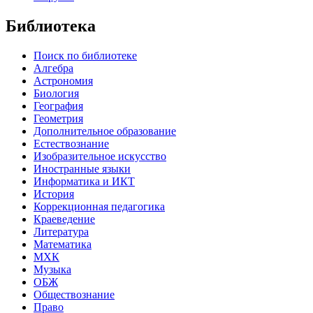
Библиотека
Поиск по библиотеке
Алгебра
Астрономия
Биология
География
Геометрия
Дополнительное образование
Естествознание
Изобразительное искусство
Иностранные языки
Информатика и ИКТ
История
Коррекционная педагогика
Краеведение
Литература
Математика
МХК
Музыка
ОБЖ
Обществознание
Право