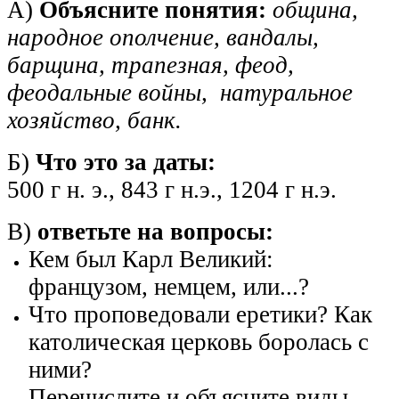
А)
Объясните понятия:
община,
народное ополчение, вандалы,
барщина, трапезная, феод,
феодальные войны, натуральное
хозяйство, банк.
Б)
Что это за даты:
500 г н. э., 843 г н.э., 1204 г н.э.
В)
ответьте на вопросы:
Кем был Карл Великий:
французом, немцем, или...?
Что проповедовали еретики? Как
католическая церковь боролась с
ними?
Перечислите и объясните виды