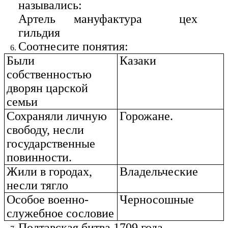
назывались:
Артель мануфактура цех
гильдия
Соотнесите понятия:
Были
Казаки
собственностью
дворян царской
семьи
Сохраняли личную
Горожане.
свободу, несли
государственные
повинности.
Жили в городах,
Владельческие
несли тягло
Особое военно-
Черносошные
служебное сословие
Полтавская битва 1709 года