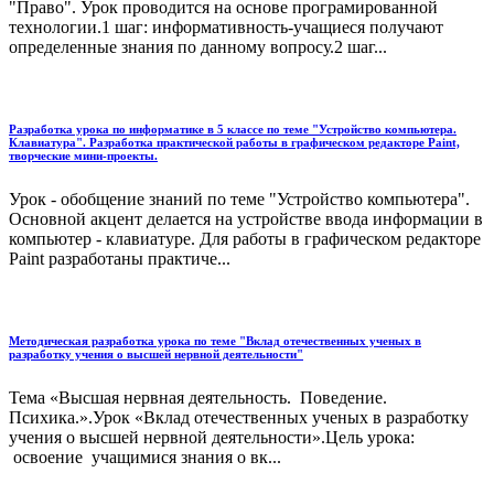
"Право". Урок проводится на основе програмированной
технологии.1 шаг: информативность-учащиеся получают
определенные знания по данному вопросу.2 шаг...
Разработка урока по информатике в 5 классе по теме "Устройство компьютера.
Клавиатура". Разработка практической работы в графическом редакторе Paint,
творческие мини-проекты.
Урок - обобщение знаний по теме "Устройство компьютера".
Основной акцент делается на устройстве ввода информации в
компьютер - клавиатуре. Для работы в графическом редакторе
Paint разработаны практиче...
Методическая разработка урока по теме "Вклад отечественных ученых в
разработку учения о высшей нервной деятельности"
Тема «Высшая нервная деятельность. Поведение.
Психика.».Урок «Вклад отечественных ученых в разработку
учения о высшей нервной деятельности».Цель урока:
освоение учащимися знания о вк...